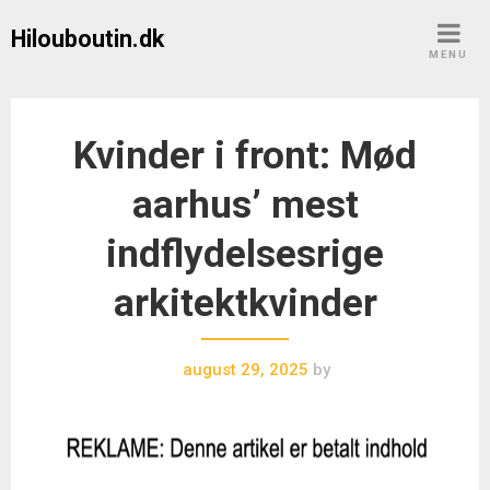
Skip
Hilouboutin.dk
to
MENU
content
Kvinder i front: Mød
aarhus’ mest
indflydelsesrige
arkitektkvinder
august 29, 2025
by