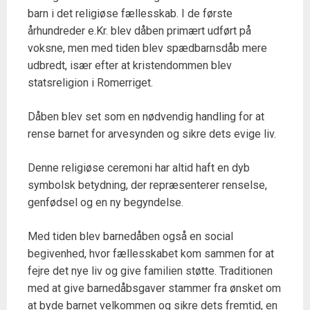
barn i det religiøse fællesskab. I de første
århundreder e.Kr. blev dåben primært udført på
voksne, men med tiden blev spædbarnsdåb mere
udbredt, især efter at kristendommen blev
statsreligion i Romerriget.
Dåben blev set som en nødvendig handling for at
rense barnet for arvesynden og sikre dets evige liv.
Denne religiøse ceremoni har altid haft en dyb
symbolsk betydning, der repræsenterer renselse,
genfødsel og en ny begyndelse.
Med tiden blev barnedåben også en social
begivenhed, hvor fællesskabet kom sammen for at
fejre det nye liv og give familien støtte. Traditionen
med at give barnedåbsgaver stammer fra ønsket om
at byde barnet velkommen og sikre dets fremtid, en