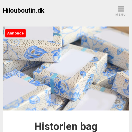
Skip
Hilouboutin.dk
to
MENU
content
Annonce
Historien bag