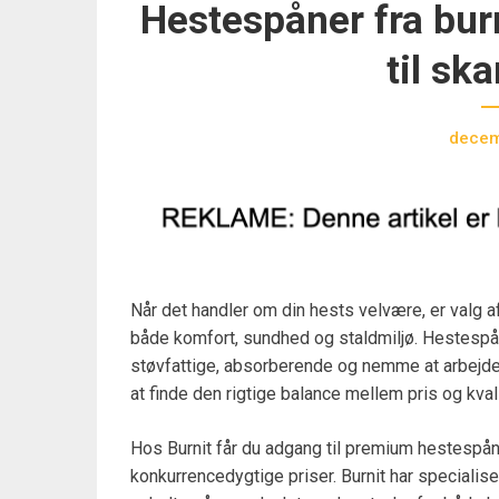
Hestespåner fra burn
til sk
decem
Når det handler om din hests velvære, er valg af 
både komfort, sundhed og staldmiljø. Hestespåne
støvfattige, absorberende og nemme at arbejde
at finde den rigtige balance mellem pris og kvali
Hos Burnit får du adgang til premium hestespån
konkurrencedygtige priser. Burnit har specialise