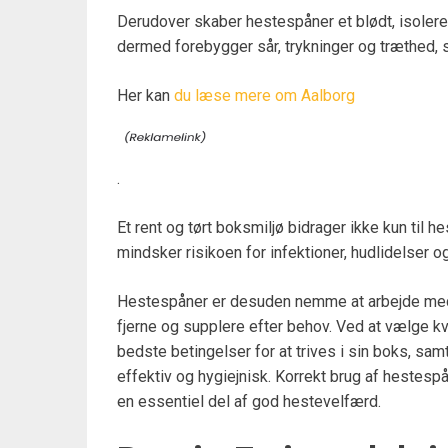
Derudover skaber hestespåner et blødt, isolere
dermed forebygger sår, trykninger og træthed, s
Her kan
du læse mere om Aalborg
.
Et rent og tørt boksmiljø bidrager ikke kun til 
mindsker risikoen for infektioner, hudlidelser
Hestespåner er desuden nemme at arbejde med fo
fjerne og supplere efter behov. Ved at vælge kva
bedste betingelser for at trives i sin boks, sa
effektiv og hygiejnisk. Korrekt brug af hestes
en essentiel del af god hestevelfærd.