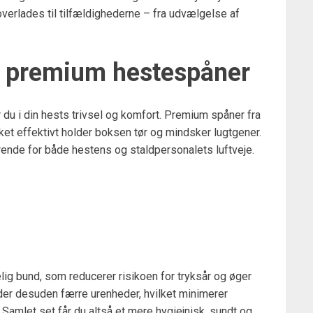
verlades til tilfældighederne – fra udvælgelse af
e premium hestespåner
du i din hests trivsel og komfort. Premium spåner fra
ket effektivt holder boksen tør og mindsker lugtgener.
ørende for både hestens og staldpersonalets luftveje.
lig bund, som reducerer risikoen for tryksår og øger
er desuden færre urenheder, hvilket minimerer
. Samlet set får du altså et mere hygiejnisk, sundt og