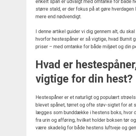
enkelt spån er udvalgt med omtanke for både hes
større stald, er der fokus på at gøre hverdagen 
mere end nødvendigt.
I denne artikel guider vi dig gennem alt, du ska
hvorfor hestespåner er så vigtige, hvad Burnit g
priser – med omtanke for både miljøet og din 
Hvad er hestespåner,
vigtige for din hest?
Hestespåner er et naturligt og populært strøels
blevet spånet, tørret og ofte støv-sigtet for at 
lægges som bunddække i hestens boks, hvor de h
fra urin og afføring, hvilket holder boksen tø
være skadelig for både hestens luftveje og gen