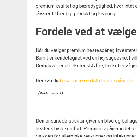
premium kvalitet og bæredygtighed, hvor intet o
råvarer til færdigt produkt og levering.
Fordele ved at vælg
Når du vælger premium hestespåner, investerer 
Burnit er kendetegnet ved en høj sugeevne, hvil
Derudover er de ekstra støvfrie, hvilket er afg
Her kan du
læse mere om køb hestespåner her
.
Den ensartede struktur giver en blød og behage
hestens hvilekomfort. Premium spåner indehold
risikoen for allergiske reaktioner og infektioner