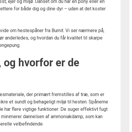
t, ejer og miljø. Uanset om du har én pony eller en
lettere for både dig og dine dyr – uden at det koster
l vide om hestespåner fra Burnit. Vi ser nærmere på,
ør anderledes, og hvordan du får kvalitet til skarpe
pengepung.
 og hvorfor er de
esmateriale, der primært fremstilles af træ, som er
sikre et sundt og behageligt miljø til hesten. Spånerne
ar flere vigtige funktioner: De suger effektivt fugt
r og minimerer dannelsen af ammoniakdamp, som kan
erelle velbefindende.