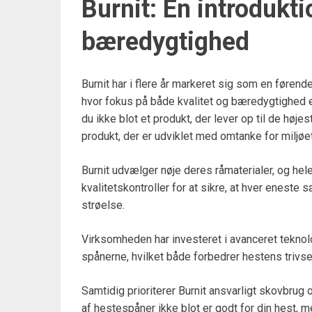
Burnit: En introduktio
bæredygtighed
Burnit har i flere år markeret sig som en føren
hvor fokus på både kvalitet og bæredygtighed er
du ikke blot et produkt, der lever op til de høj
produkt, der er udviklet med omtanke for miljøet
Burnit udvælger nøje deres råmaterialer, og hel
kvalitetskontroller for at sikre, at hver eneste s
strøelse.
Virksomheden har investeret i avanceret teknolog
spånerne, hvilket både forbedrer hestens trivsel
Samtidig prioriterer Burnit ansvarligt skovbrug 
af hestespåner ikke blot er godt for din hest, 