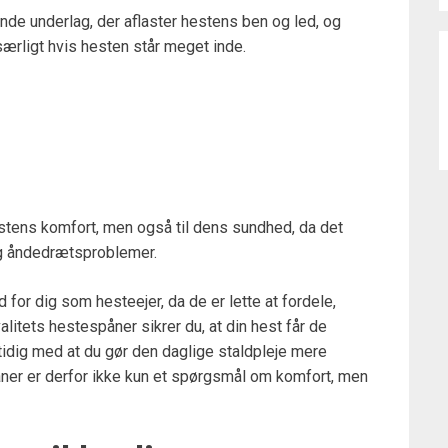
nde underlag, der aflaster hestens ben og led, og
ærligt hvis hesten står meget inde.
hestens komfort, men også til dens sundhed, da det
 og åndedrætsproblemer.
r dig som hesteejer, da de er lette at fordele,
litets hestespåner sikrer du, at din hest får de
mtidig med at du gør den daglige staldpleje mere
påner er derfor ikke kun et spørgsmål om komfort, men