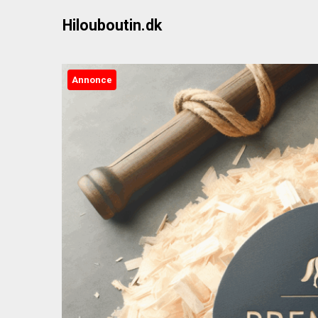
Skip
Hilouboutin.dk
to
content
Annonce