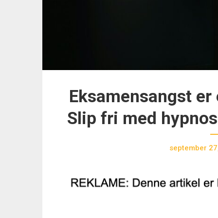
Eksamensangst er 
Slip fri med hypn
september 27