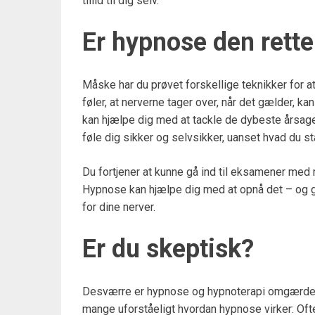
tillid til dig selv.
Er hypnose den rette
Måske har du prøvet forskellige teknikker for 
føler, at nerverne tager over, når det gælder, k
kan hjælpe dig med at tackle de dybeste årsager
føle dig sikker og selvsikker, uanset hvad du st
Du fortjener at kunne gå ind til eksamener med r
Hypnose kan hjælpe dig med at opnå det – og giv
for dine nerver.
Er du skeptisk?
Desværre er hypnose og hypnoterapi omgærdet a
mange uforståeligt hvordan hypnose virker: Of