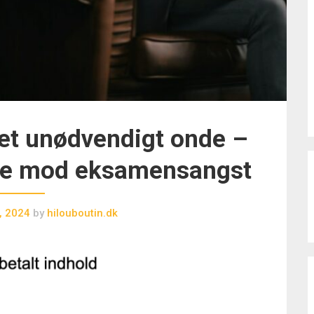
et unødvendigt onde –
ose mod eksamensangst
, 2024
by
hilouboutin.dk