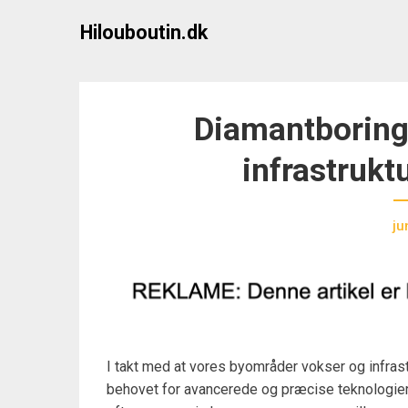
Skip
Hilouboutin.dk
to
content
Diamantboring:
infrastrukt
ju
I takt med at vores byområder vokser og infrastr
behovet for avancerede og præcise teknologier