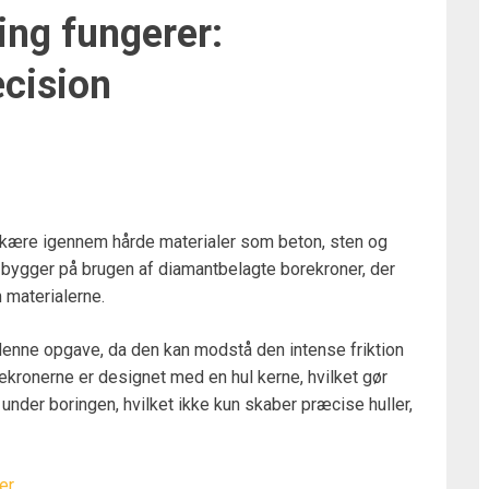
ng fungerer:
cision
t skære igennem hårde materialer som beton, sten og
 bygger på brugen af diamantbelagte borekroner, der
 materialerne.
 denne opgave, da den kan modstå den intense friktion
kronerne er designet med en hul kerne, hvilket gør
 under boringen, hvilket ikke kun skaber præcise huller,
er