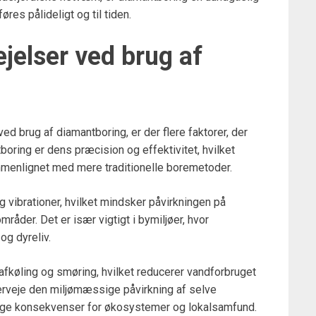
øres pålideligt og til tiden.
jelser ved brug af
d brug af diamantboring, er der flere faktorer, der
tboring er dens præcision og effektivitet, hvilket
mmenlignet med mere traditionelle boremetoder.
 vibrationer, hvilket mindsker påvirkningen på
der. Det er især vigtigt i bymiljøer, hvor
og dyreliv.
fkøling og smøring, hvilket reducerer vandforbruget
verveje den miljømæssige påvirkning af selve
lige konsekvenser for økosystemer og lokalsamfund.