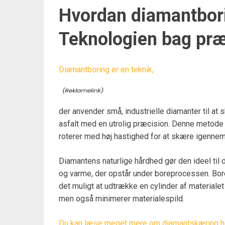
Hvordan diamantbori
Teknologien bag præ
Diamantboring er en teknik,
der anvender små, industrielle diamanter til a
asfalt med en utrolig præcision. Denne metode
roterer med høj hastighed for at skære igennem
Diamantens naturlige hårdhed gør den ideel til
og varme, der opstår under boreprocessen. Bore
det muligt at udtrække en cylinder af materialet
men også minimerer materialespild.
Du kan læse meget mere om diamantskæring h