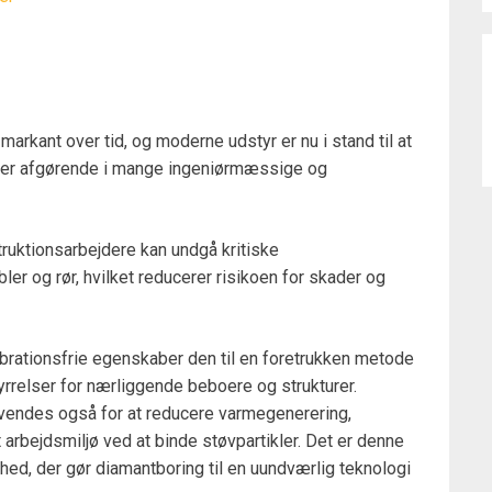
arkant over tid, og moderne udstyr er nu i stand til at
et er afgørende i mange ingeniørmæssige og
truktionsarbejdere kan undgå kritiske
er og rør, hvilket reducerer risikoen for skader og
rationsfrie egenskaber den til en foretrukken metode
yrrelser for nærliggende beboere og strukturer.
anvendes også for at reducere varmegenerering,
 arbejdsmiljø ved at binde støvpartikler. Det er denne
rhed, der gør diamantboring til en uundværlig teknologi