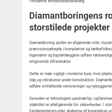
i moderne infrastrukturudvikling.
Diamantboringens rol
storstilede projekter
Diamantboring spiller en afgørende rolle i byudv
præcisionsarbejde i komplekse og tætbefolked
ingeniører og byplanlæggere udføre nødvendige 
omgivende infrastruktur.
Dette er især vigtigt i moderne byer, hvor plad
støj og vibrationer under konstruktion. Diamantb
udføre omfattende renoveringer og nybyggerier 
Desuden er teknologien uundværlig i opførelsen 
stabilitet er altafgørende for sikkerheden. I s
fundamentering eller skabelse af komplekse un