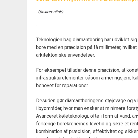
.
Teknologien bag diamantboring har udviklet sig m
bore med en præcision på få millimeter, hvilk
arkitektoniske anvendelser.
For eksempel tillader denne præcision, at kons
infrastrukturelementer såsom armeringsjern, kabl
behovet for reparationer.
Desuden gør diamantboringens støjsvage og vib
i byområder, hvor man ønsker at minimere forst
Avanceret køleteknologi, ofte i form af vand, 
forlænge borekronernes levetid og sikre et rent
kombination af præcision, effektivitet og sikke