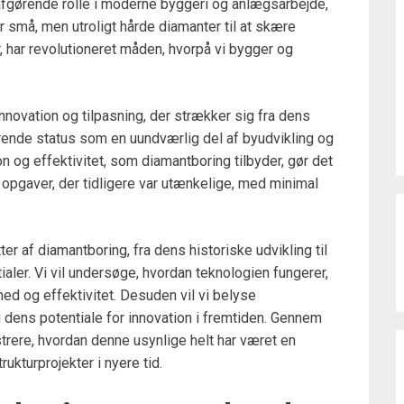
afgørende rolle i moderne byggeri og anlægsarbejde,
 små, men utroligt hårde diamanter til at skære
har revolutioneret måden, hvorpå vi bygger og
nnovation og tilpasning, der strækker sig fra dens
rende status som en uundværlig del af byudvikling og
 og effektivitet, som diamantboring tilbyder, gør det
e opgaver, der tidligere var utænkelige, med minimal
ter af diamantboring, fra dens historiske udvikling til
aler. Vi vil undersøge, hvordan teknologien fungerer,
rhed og effektivitet. Desuden vil vi belyse
 dens potentiale for innovation i fremtiden. Gennem
ustrere, hvordan denne usynlige helt har været en
ukturprojekter i nyere tid.