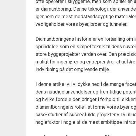
ofte opererer i skyggerne, men som spiller en 
er diamantboring. Denne teknologi, der anvender
igennem de mest modstandsdygtige materialer, 
vedligeholder vores byer, broer og tunneler.
Diamantboringens historie er en fortælling om i
oprindelse som en simpel teknik til dens nuvæ
store byggeprojekter verden over. Den præcision
muligt for ingeniører og entreprenører at udfør
indvirkning på det omgivende miljø.
I denne artikel vil vi dykke ned i de mange facet
dens nutidige anvendelser og fremtidige potenti
og hvilke fordele den bringer i forhold til sikke
diamantboringens rolle i at forme vores byer og
case-studier af succesfulde projekter vil vi ill
nøglefaktor i nogle af de mest ambitiøse infrastr