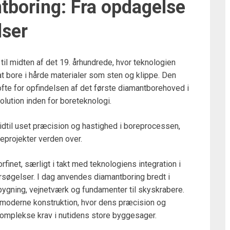
tboring: Fra opdagelse
lser
til midten af det 19. århundrede, hvor teknologien
at bore i hårde materialer som sten og klippe. Den
fte for opfindelsen af det første diamantborehoved i
lution inden for boreteknologi.
idtil uset præcision og hastighed i boreprocessen,
geprojekter verden over.
rfinet, særligt i takt med teknologiens integration i
rsøgelser. I dag anvendes diamantboring bredt i
bygning, vejnetværk og fundamenter til skyskrabere.
 moderne konstruktion, hvor dens præcision og
komplekse krav i nutidens store byggesager.